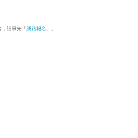
會，請事先「
網路報名
」。