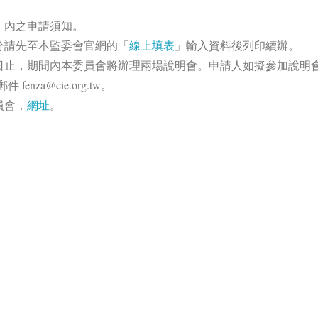
」內之申請須知。
分請先至本監委會官網的「
線上填表
」輸入資料後列印續辦。
月16日止，期間內本委員會將辦理兩場說明會。申請人如擬參加說明
enza@cie.org.tw。
員會，
網址
。