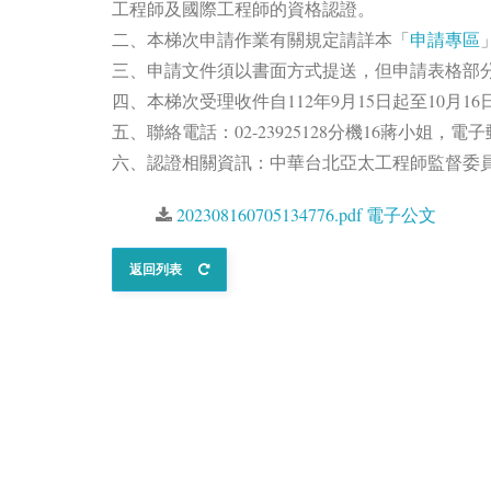
工程師及國際工程師的資格認證。
二、本梯次申請作業有關規定請詳本「
申請專區
三、申請文件須以書面方式提送，但申請表格部
四、本梯次受理收件自112年9月15日起至10
五、聯絡電話：02-23925128分機16蔣小姐，電子郵件 f
六、認證相關資訊：中華台北亞太工程師監督委
202308160705134776.pdf 電子公文
返回列表