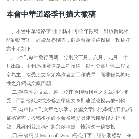
本會中華道路季刊擴大徵稿
一、本會中華道路季刊(下稱本刊)全年徵稿，出版旨揭相
關範疇技術、討論及專欄等，歡迎台端踴躍投稿，投稿注
意事項如下：
(一)本刊每年發行四期，分別於三月、六月、九月、十二
月出版。本刊為推廣道路工程技術，以刊登實用性工程文
章為主，接受之文章須為作者之工作成果，而非僅為概略
性之介紹或文獻回顧。
(二)翻譯性之文章、或已於其他刊物刊登之文章則不接
受，而對較艱深或冷僻之學術文章則建議改投其他刊物。
(三)為維持本刊文章之水準，各篇文章比照學術期刊進行
嚴格審查，投稿後須經本會審稿委員建議接受後方行刊
登，凡經刊登之稿件將薄致稿酬，惟請勿一稿數投。
(四)來稿請以 Microsoft Word 橫式打字，請註明標點，並