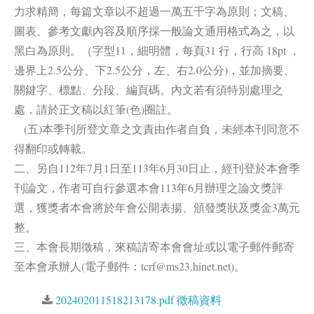
力求精簡，每篇文章以不超過一萬五千字為原則；文稿、
圖表、參考文獻內容及順序採一般論文通用格式為之，以
黑白為原則。（字型11，細明體，每頁31 行，行高 18pt ，
邊界上2.5公分、下2.5公分，左、右2.0公分)，並加摘要、
關鍵字、標點、分段、編頁碼。內文若有須特別處理之
處，請於正文稿以紅筆(色)圈註。
(五)本季刊所登文章之文責由作者自負，未經本刊同意不
得翻印或轉載。
二、另自112年7月1日至113年6月30日止，經刊登於本會季
刊論文，作者可自行參選本會113年6月辦理之論文獎評
選，獲獎者本會將於年會公開表揚、頒發獎狀及獎金3萬元
整。
三、本會長期徵稿，來稿請寄本會會址或以電子郵件郵寄
至本會承辦人(電子郵件：tcrf@ms23.hinet.net)。
202402011518213178.pdf 徵稿資料