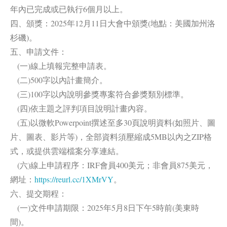
年內已完成或已執行6個月以上。
四、頒獎：2025年12月11日大會中頒獎(地點：美國加州洛
杉磯)。
五、申請文件：
(一)線上填報完整申請表。
(二)500字以內計畫簡介。
(三)100字以內說明參獎專案符合參獎類別標準。
(四)依主題之評判項目說明計畫內容。
(五)以微軟Powerpoint撰述至多30頁說明資料(如照片、圖
片、圖表、影片等)，全部資料須壓縮成5MB以內之ZIP格
式，或提供雲端檔案分享連結。
(六)線上申請程序：IRF會員400美元；非會員875美元，
網址：
https://reurl.cc/1XMrVY
。
六、提交期程：
(一)文件申請期限：2025年5月8日下午5時前(美東時
間)。