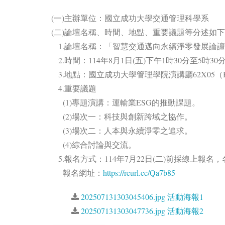
(一)主辦單位：國立成功大學交通管理科學系
(二)論壇名稱、時間、地點、重要議題等分述如下
1.論壇名稱：「智慧交通邁向永續淨零發展論
2.時間：114年8月1日(五)下午1時30分至5時30
3.地點：國立成功大學管理學院演講廳62X05（
4.重要議題
(1)專題演講：運輸業ESG的推動課題。
(2)場次一：科技與創新跨域之協作。
(3)場次二：人本與永續淨零之追求。
(4)綜合討論與交流。
5.報名方式：114年7月22日(二)前採線上報
報名網址：
https://reurl.cc/Qa7b85
202507131303045406.jpg 活動海報1
202507131303047736.jpg 活動海報2