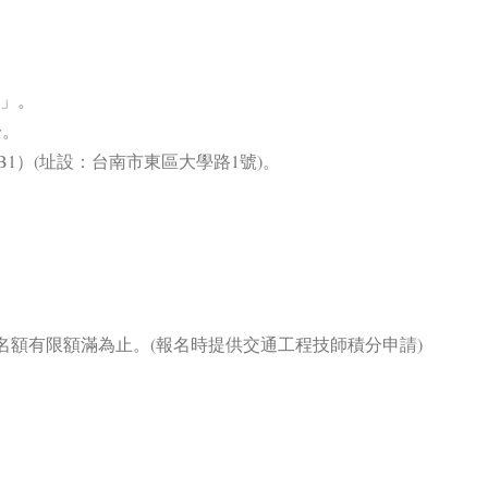
譠」。
分。
B1）(址設：台南市東區大學路1號)。
名，名額有限額滿為止。(報名時提供交通工程技師積分申請)