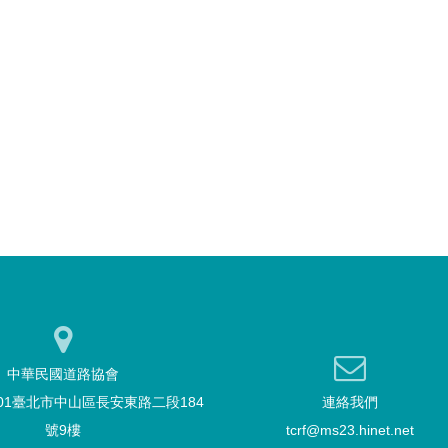
中華民國道路協會
101臺北市中山區長安東路二段184
連絡我們
號9樓
tcrf@ms23.hinet.net