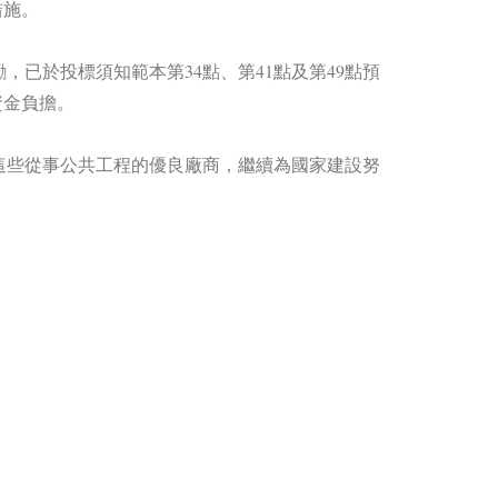
措施。
已於投標須知範本第34點、第41點及第49點預
資金負擔。
這些從事公共工程的優良廠商，繼續為國家建設努