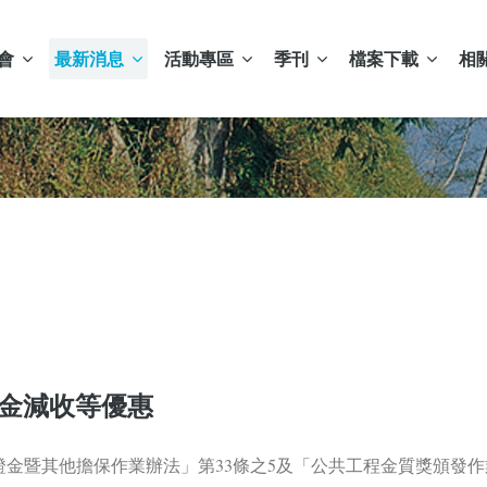
會
最新消息
活動專區
季刊
檔案下載
相
證金減收等優惠
金暨其他擔保作業辦法」第33條之5及「公共工程金質獎頒發作