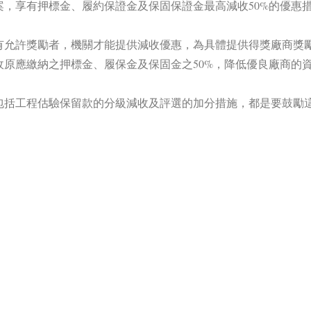
，享有押標金、履約保證金及保固保證金最高減收50%的優惠
允許獎勵者，機關才能提供減收優惠，為具體提供得獎廠商獎勵，
原應繳納之押標金、履保金及保固金之50%，降低優良廠商的
包括工程估驗保留款的分級減收及評選的加分措施，都是要鼓勵