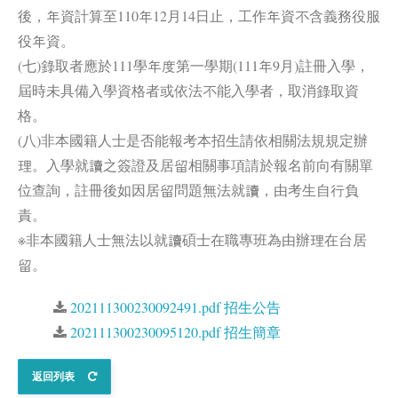
後，年資計算至110年12月14日止，工作年資不含義務役服
役年資。
(七)錄取者應於111學年度第一學期(111年9月)註冊入學，
屆時未具備入學資格者或依法不能入學者，取消錄取資
格。
(八)非本國籍人士是否能報考本招生請依相關法規規定辦
理。入學就讀之簽證及居留相關事項請於報名前向有關單
位查詢，註冊後如因居留問題無法就讀，由考生自行負
責。
※非本國籍人士無法以就讀碩士在職專班為由辦理在台居
留。
202111300230092491.pdf 招生公告
202111300230095120.pdf 招生簡章
返回列表