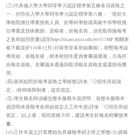
(三)不具備入學大學同等學力認定標準第五條各項資格之
一，但符合入學大學同等學力認定標準第六條：「曾於大
學校院擔任專業技術人員、於專科學校或高級中等學校擔
任專業及技術教師」資格者，於報名前，須先取得擬報考
之各班組同意書(請至https://exam.nycu.edu.tw/111MP 相關表
格下載並於110年12月1日前寄至各班組審核)，得暫報考該
專班組，俟報名後，經本校招生委員會審議通過，方為符
合報名資格。若審議未通過則取消報名資格並退還部份費
用。
(四)各班組對於報考資格之學經歷(詳參「◎招生班組規
定」)有特殊限制者，從其規定。
(五)考生報名時須繳交歷年服務年資證明，若歷年服務年
資證明未達報考各班組規定之工作年資(詳參「◎招生班組
規定」)以上者，視同資格不符，建請考生於報名時審慎考
量。
(六)工作年資之計算應始自具備報考碩士班之學歷(力)資格