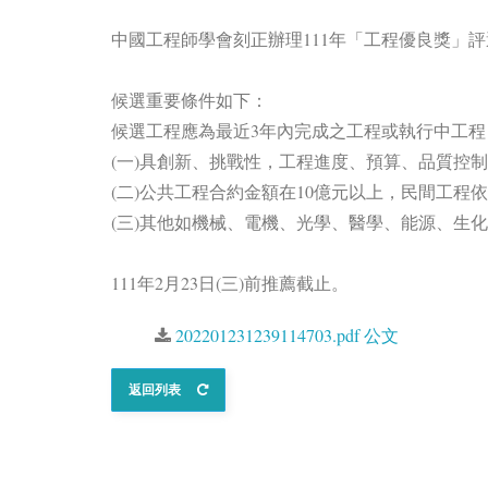
中國工程師學會刻正辦理111年「工程優良獎」
候選重要條件如下：
候選工程應為最近3年內完成之工程或執行中工程
(一)具創新、挑戰性，工程進度、預算、品質控
(二)公共工程合約金額在10億元以上，民間工程
(三)其他如機械、電機、光學、醫學、能源、生
111年2月23日(三)前推薦截止。
202201231239114703.pdf 公文
返回列表