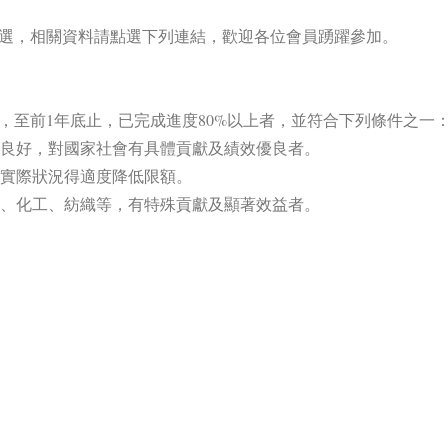
評選，相關資料請點選下列連結，歡迎各位會員踴躍參加。
，至前1年底止，已完成進度80%以上者，並符合下列條件之一
制良好，對國家社會有具體貢獻及績效優良者。
依實際狀況得適度降低限額。
化、化工、紡織等，有特殊貢獻及顯著效益者。