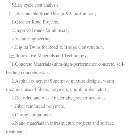
5.Life cycle cost analysis。
(二)Sustainable Road Design & Construction。
1.Greener Road Projects。
2.Improved roads for all users。
3.Value Engineering。
4.Digital Twins for Road & Bridge Construction。
(三)Innovative Materials and Technology。
1.Concrete Materials (ultra-high-performance concrete, self-
healing concrete, etc.) 。
2.Asphalt concrete (Superpave mixture designs, warm
mixtures, use of fibers, polymers, crumb rubber, etc.) 。
3.Recycled and waste materials, greener materials。
4.Fiber reinforced polymers。
5.Curing compounds。
6.Nano-materials in infrastructure projects and surface
treatments。