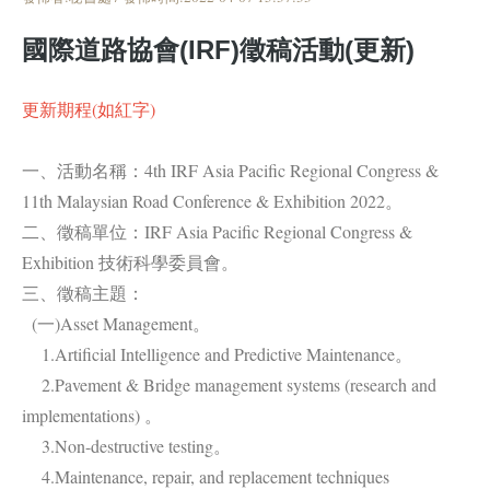
國際道路協會(IRF)徵稿活動(更新)
更新期程(如紅字)
一、活動名稱：4th IRF Asia Pacific Regional Congress &
11th Malaysian Road Conference & Exhibition 2022。
二、徵稿單位：IRF Asia Pacific Regional Congress &
Exhibition 技術科學委員會。
三、徵稿主題：
(一)Asset Management。
1.Artificial Intelligence and Predictive Maintenance。
2.Pavement & Bridge management systems (research and
implementations) 。
3.Non-destructive testing。
4.Maintenance, repair, and replacement techniques