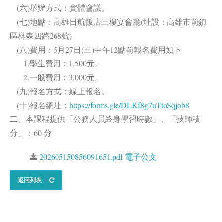
(六)舉辦方式：實體會議。
(七)地點：高雄日航飯店三樓宴會廳(址設：高雄市前鎮
區林森四路268號)
(八)費用：5月27日(三)中午12點前報名費用如下
1.學生費用：1,500元。
2.一般費用：3,000元。
(九)報名方式：線上報名。
(十)報名網址：
https://forms.gle/DLKf8g7uTtoSqjob8
二、本課程提供「公務人員終身學習時數」、「技師積
分」：60 分
202605150856091651.pdf 電子公文
返回列表