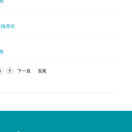
務
在職專班
務
4
5
下一頁
頁尾