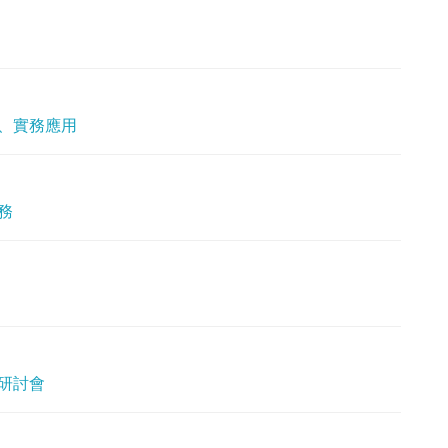
、實務應用
務
研討會