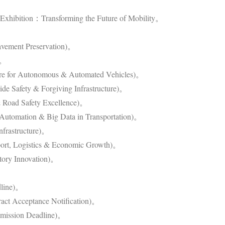
bition：Transforming the Future of Mobility。
nt Preservation)。
)。
 Autonomous & Automated Vehicles)。
y & Forgiving Infrastructure)。
Safety Excellence)。
& Big Data in Transportation)。
astructure)。
gistics & Economic Growth)。
 Innovation)。
ine)。
eptance Notification)。
ion Deadline)。